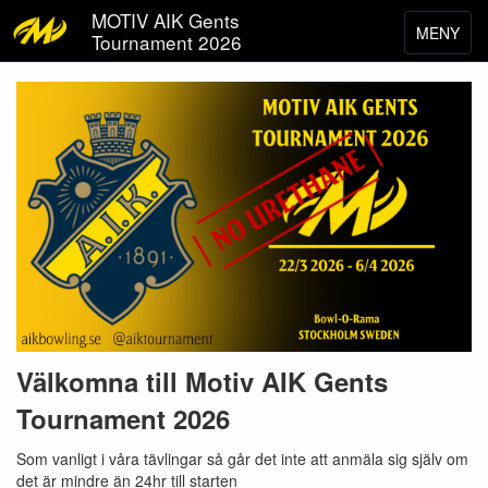
MOTIV AIK Gents
MENY
Tournament 2026
Toggle
navigat
Välkomna till Motiv AIK Gents
Tournament 2026
Som vanligt i våra tävlingar så går det inte att anmäla sig själv om
det är mindre än 24hr till starten